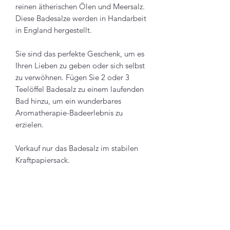
reinen ätherischen Ölen und Meersalz.
Diese Badesalze werden in Handarbeit
in England hergestellt.
Sie sind das perfekte Geschenk, um es
Ihren Lieben zu geben oder sich selbst
zu verwöhnen. Fügen Sie 2 oder 3
Teelöffel Badesalz zu einem laufenden
Bad hinzu, um ein wunderbares
Aromatherapie-Badeerlebnis zu
erzielen.
Verkauf nur das Badesalz im stabilen
Kraftpapiersack.
Inhaltsstoffe:
Sodium Chloride, Citrus Sinensis
oil, Pogostemon Cablin Oil, Jasminum
Officinale Oil, *Limonene, CI 42090, CI